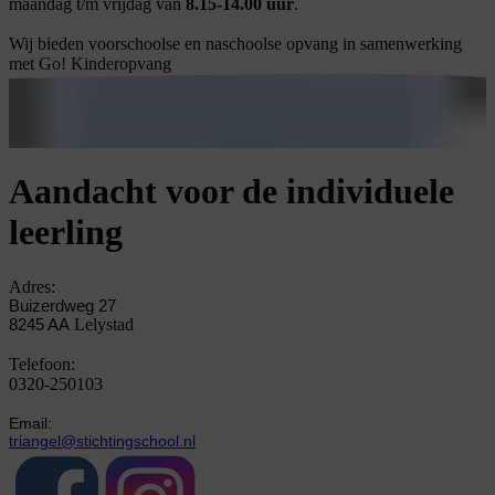
maandag t/m vrijdag van
8.15-14.00 uur
.
Wij bieden voorschoolse en naschoolse opvang in samenwerking
met Go! Kinderopvang
Aandacht voor de individuele
leerling
Adres:
Buizerdweg 27
Lelystad
8245 AA
Telefoon:
0320-250103
Email:
triangel@stichtingschool.nl