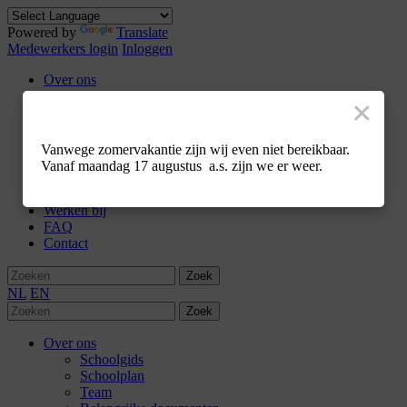
Powered by
Translate
Medewerkers login
Inloggen
Over ons
Schoolgids
×
Schoolplan
Team
Belangrijke documenten
Vanwege zomervakantie zijn wij even niet bereikbaar.
Medezeggenschap
Vanaf maandag 17 augustus a.s. zijn we er weer.
Leerlingenraad
Kennismaken
Werken bij
FAQ
Contact
Zoek
NL
EN
Zoek
Over ons
Schoolgids
Schoolplan
Team